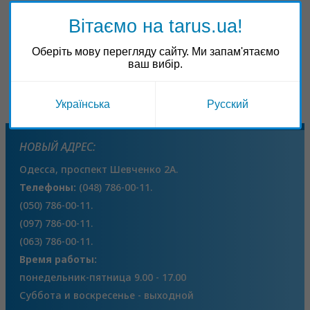
Вітаємо на tarus.ua!
Соцсети
Оберіть мову перегляду сайту. Ми запам'ятаємо
ваш вибір.
Українська
Русский
НОВЫЙ АДРЕС:
Одесса, проспект Шевченко 2А.
Телефоны:
(048) 786-00-11.
(050) 786-00-11.
(097) 786-00-11.
(063) 786-00-11.
Время работы:
понедельник-пятница 9.00 - 17.00
Суббота и воскресенье - выходной