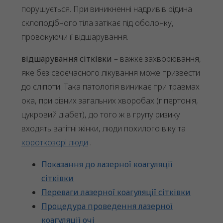
порушується. При виникненні надривів рідина
склоподібного тіла затікає під оболонку,
провокуючи її відшарування.
відшарування сітківки
– важке захворювання,
яке без своєчасного лікування може призвести
до сліпоти. Така патологія виникає при травмах
ока, при різних загальних хворобах (гіпертонія,
цукровий діабет), до того ж в групу ризику
входять вагітні жінки, люди похилого віку та
короткозорі люди
.
Показання до лазерної коагуляції
сітківки
Переваги лазерної коагуляції сітківки
Процедура проведення лазерної
коагуляції очі