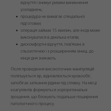
відчуття і знижує ризики виникнення
ускладнень;
процедура не вимагає спеціальної
підготовки;
операція займає 15 хвилин, але іноді може
виконуватися в декілька етапів;
дискомфортні відчуття, пов’язані зі
сльозотечею і з розширенням зіниці, до
кінця дня зникають.
Після проведення високоточних маніпуляцій
поліпшується зір, відновлюється кровообіг,
запобігає затікання рідини під сітківку. На місці
коагулянтів формуються хоріоретинальні
зрощення, що блокують подальше поширення
патологічного процесу.