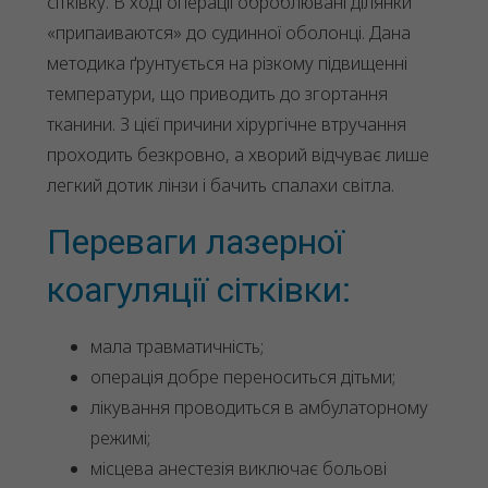
сітківку. В ході операції оброблювані ділянки
«припаиваются» до судинної оболонці. Дана
методика ґрунтується на різкому підвищенні
температури, що приводить до згортання
тканини. З цієї причини хірургічне втручання
проходить безкровно, а хворий відчуває лише
легкий дотик лінзи і бачить спалахи світла.
Переваги лазерної
коагуляції сітківки:
мала травматичність;
операція добре переноситься дітьми;
лікування проводиться в амбулаторному
режимі;
місцева анестезія виключає больові