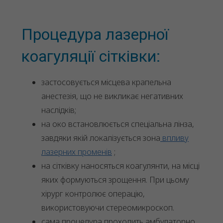
Процедура лазерної
коагуляції сітківки:
застосовується місцева крапельна
анестезія, що не викликає негативних
наслідків;
на око встановлюється спеціальна лінза,
завдяки якій локалізується зона
впливу
лазерних променів
;
на сітківку наносяться коагулянти, на місці
яких формуються зрощення. При цьому
хірург контролює операцію,
використовуючи стереомикроскоп.
сама процедура проходить амбулаторно,