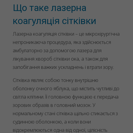
Що таке лазерна
коагуляція сітківки
Лазерна коагуляція сітківки – це мікрохірургічна
непроникаюча процедура, яка здійснюється
амбулаторно за допомогою лазера для
лікування хвороб сітківки ока, а також для
запобігання важких ускладнень і втрати зору.
Сітківка являє собою тонку внутрішню
оболонку очного яблука, що містить чутливі до
світла клітини. Її головною функцією є передача
зорових образів в головний мозок. У
нормальному стані сітківка щільно стикається з
судинною оболонкою, а коли вони
відокремлюються одна від одної, цілісність