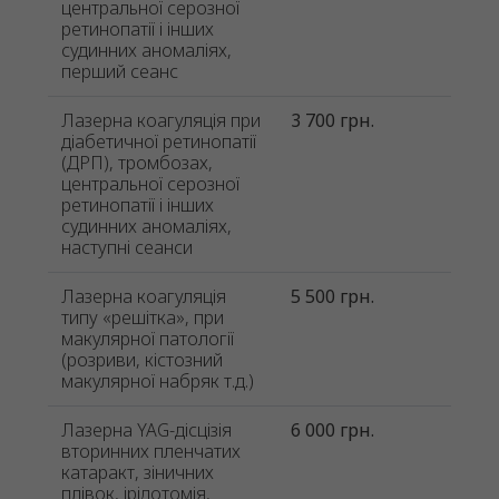
центральної серозної
ретинопатії і інших
судинних аномаліях,
перший сеанс
Лазерна коагуляція при
3 700 грн.
діабетичної ретинопатії
(ДРП), тромбозах,
центральної серозної
ретинопатії і інших
судинних аномаліях,
наступні сеанси
Лазерна коагуляція
5 500 грн.
типу «решітка», при
макулярної патології
(розриви, кістозний
макулярної набряк т.д.)
Лазерна YAG-дісцізія
6 000 грн.
вторинних пленчатих
катаракт, зіничних
плівок, ірідотомія,