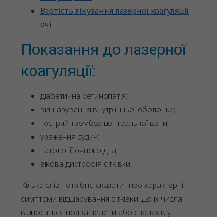
Вартість лікування лазерної коагуляції
очі
Показання до лазерної
коагуляції:
діабетична ретинопатія;
відшарування внутрішньої оболонки;
гострий тромбоз центральної вени;
ураження судин;
патології очного дна;
вікова дистрофія сітківки.
Кілька слів потрібно сказати і про характерні
симптоми відшарування сітківки. До їх числа
відноситься поява пелени або спалахів у