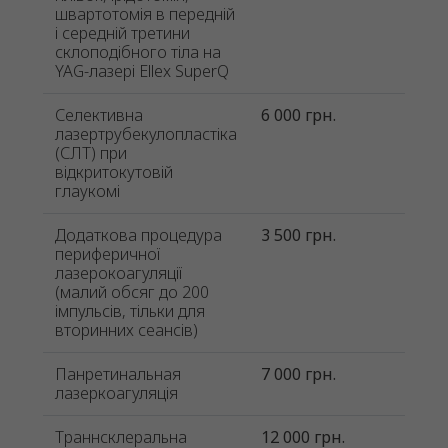
швартотомія в передній
і середній третини
склоподібного тіла на
YAG-лазері Ellex SuperQ
Селективна
6 000 грн.
лазертрубекулопластіка
(СЛТ) при
відкритокутовій
глаукомі
Додаткова процедура
3 500 грн.
периферичної
лазерокоагуляції
(малий обсяг до 200
імпульсів, тільки для
вторинних сеансів)
Панретинальная
7 000 грн.
лазеркоагуляція
Траннсклеральна
12 000 грн.