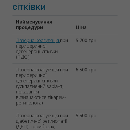
сітківки
Найменування
процедури
Ціна
Лазерна коагуляція
при
5 700 грн.
периферичної
дегенерації сітківки
(ПДС )
Лазерна коагуляція при
6 500 грн.
периферичної
дегенерації сітківки
(ускладнений варіант,
показання
визначаються лікарем-
ретинолога)
Лазерна коагуляція при
5 500 грн.
діабетичної ретинопатії
(ДРП), тромбозах,