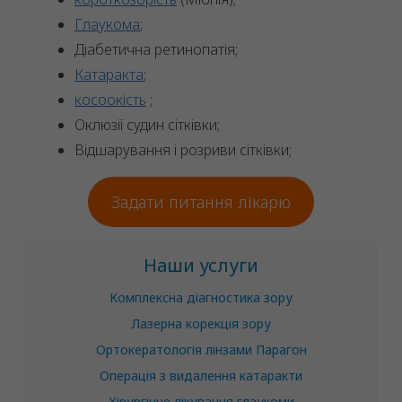
Глаукома
;
Діабетична ретинопатія;
Катаракта
;
косоокість
;
Оклюзії судин сітківки;
Відшарування і розриви сітківки;
Задати питання лікарю
Наши услуги
Комплексна діагностика зору
Лазерна корекція зору
Ортокератологія лінзами Парагон
Операція з видалення катаракти
Хірургічне лікування глаукоми