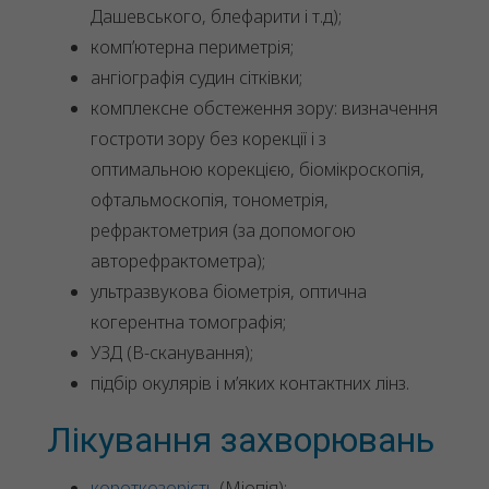
Дашевського, блефарити і т.д);
комп’ютерна периметрія;
ангіографія судин сітківки;
комплексне обстеження зору: визначення
гостроти зору без корекції і з
оптимальною корекцією, біомікроскопія,
офтальмоскопія, тонометрія,
рефрактометрия (за допомогою
авторефрактометра);
ультразвукова біометрія, оптична
когерентна томографія;
УЗД (В-сканування);
підбір окулярів і м’яких контактних лінз.
Лікування захворювань
короткозорість
(Міопія);