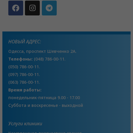
НОВЫЙ АДРЕС:
Одесса, проспект Шевченко 2А.
Телефоны:
(048) 786-00-11.
(050) 786-00-11.
(097) 786-00-11.
(063) 786-00-11.
Время работы:
понедельник-пятница 9.00 - 17.00
Суббота и воскресенье - выходной
Услуги клиники