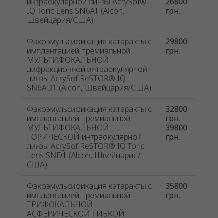
интраокулярной линзы AcrySof®
26800
IQ Toric Lens SN6AT (Alcon,
грн.
Швейцария/США)
Факоэмульсификация катаракты с
29800
имплантацией премиальной
грн.
МУЛЬТИФОКАЛЬНОЙ
дифракционной интраокулярной
линзы AcrySof ReSTOR® IQ
SN6AD1 (Alcon, Швейцария/США)
Факоэмульсификация катаракты с
32800
имплантацией премиальной
грн. -
МУЛЬТИФОКАЛЬНОЙ
39800
ТОРИЧЕСКОЙ интраокулярной
грн.
линзы AcrySof ReSTOR® IQ Toric
Lens SND1 (Alcon, Швейцария/
США)
Факоэмульсификация катаракты с
35800
имплантацией премиальной
грн.
ТРИФОКАЛЬНОЙ
АСФЕРИЧЕСКОЙ ГИБКОЙ