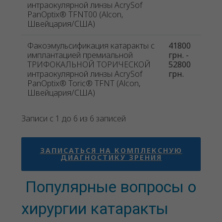
интраокулярной линзы AcrySof
PanOptix® TFNT00 (Alcon,
Швейцария/США)
Факоэмульсификация катаракты с
41800
имплантацией премиальной
грн. -
ТРИФОКАЛЬНОЙ ТОРИЧЕСКОЙ
52800
интраокулярной линзы AcrySof
грн.
PanOptix® Toric® TFNT (Alcon,
Швейцария/США)
Записи с 1 до 6 из 6 записей
ЗАПИСАТЬСЯ НА КОМПЛЕКСНУЮ
ДИАГНОСТИКУ ЗРЕНИЯ
Популярные вопросы о
хирургии катаракты