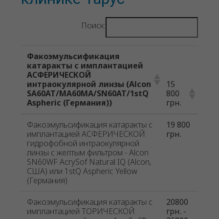
Поиск:
Факоэмульсификация
катаракты с имплантацией
АСФЕРИЧЕСКОЙ
интраокулярной линзы (Alcon
15
SA60AT/MA60MA/SN60AT/1stQ
800
Aspheric (Германия))
грн.
Факоэмульсификация катаракты с
19 800
имплантацией АСФЕРИЧЕСКОЙ
грн.
гидрофобной интраокулярной
линзы с желтым фильтром - Alcon
SN60WF AcrySof Natural IQ (Alcon,
США) или 1stQ Aspheric Yellow
(Германия)
Факоэмульсификация катаракты с
20800
имплантацией ТОРИЧЕСКОЙ
грн. -