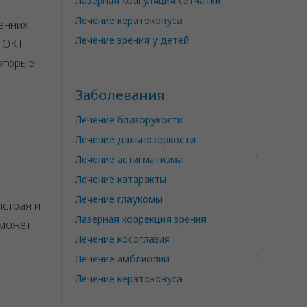
Лазерная коагуляция сетчатки
Лечение кератоконуса
енних
Лечение зрения у детей
, ОКТ
оторые
Заболевания
Лечение близорукости
Лечение дальнозоркости
Лечение астигматизма
Лечение катаракты
Лечение глаукомы
ыстрая и
Лазерная коррекция зрения
 может
Лечение косоглазия
Лечение амблиопии
Лечение кератоконуса