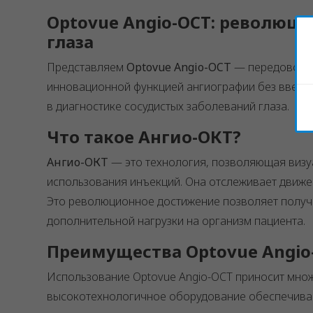
Optovue Angio-OCT: революци
глаза
Представляем
Optovue Angio-OCT
— передовое у
инновационной функцией ангиографии без введен
в диагностике сосудистых заболеваний глаза.
Что такое Ангио-ОКТ?
Ангио-ОКТ
— это технология, позволяющая визуа
использования инъекций. Она отслеживает движен
Это революционное достижение позволяет получ
дополнительной нагрузки на организм пациента.
Преимущества Optovue Angio
Использование Optovue Angio-OCT приносит множе
высокотехнологичное оборудование обеспечивает