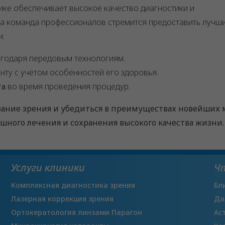
ике обеспечивает высокое качество диагностики и
ша команда профессионалов стремится предоставить лучш
и.
годаря передовым технологиям.
нту с учётом особенностей его здоровья.
та
во время проведения процедур.
вание зрения и убедиться в преимуществах новейших
ешного лечения и сохранения высокого качества жизни.
Услуги клиники
Ч
Комплексная диагностика зрения
Бл
Лазерная коррекция зрения
Да
Ортокератология линзами Парагон
Ас