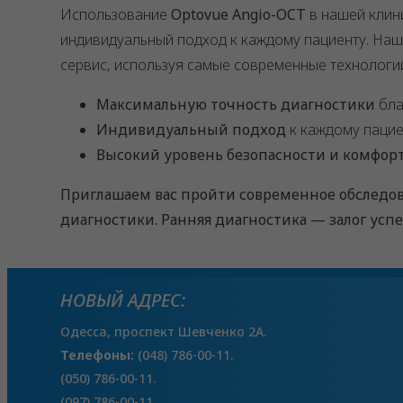
Использование
Optovue Angio-OCT
в нашей клин
индивидуальный подход к каждому пациенту. На
сервис, используя самые современные технологи
Максимальную точность диагностики
бла
Индивидуальный подход
к каждому пацие
Высокий уровень безопасности и комфор
Приглашаем вас пройти современное обследо
диагностики. Ранняя диагностика — залог усп
НОВЫЙ АДРЕС:
Одесса, проспект Шевченко 2А.
Телефоны:
(048) 786-00-11.
(050) 786-00-11.
(097) 786-00-11.