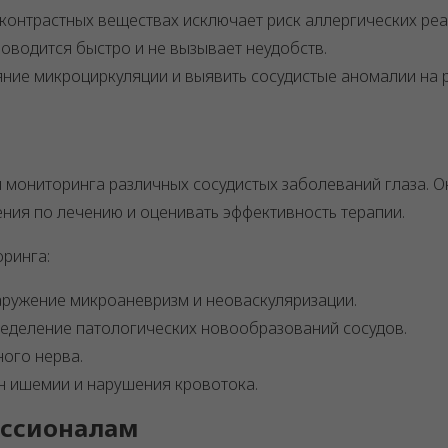
 контрастных веществах исключает риск аллергических реа
роводится быстро и не вызывает неудобств.
яние микроциркуляции и выявить сосудистые аномалии на 
 мониторинга различных сосудистых заболеваний глаза. О
ия по лечению и оценивать эффективность терапии.
оринга:
аружение микроаневризм и неоваскуляризации.
ределение патологических новообразований сосудов.
ного нерва.
он ишемии и нарушения кровотока.
ессионалам