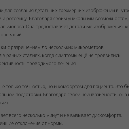
и для создания детальных трёхмерных изображений внутр
ерв и роговицу. Благодаря своим уникальным возможностям
альмолога. Она предоставляет детальные изображения, к
болеваний.
тки
с разрешением до нескольких микрометров.
я
в ранних стадиях, когда симптомы ещё не проявились.
фективность проводимого лечения.
не только точностью, но и комфортом для пациента. Это б
альной подготовки. Благодаря своей неинвазивности, она
вья.
мает всего несколько минут и не вызывает дискомфорта.
лейшие отклонения от нормы.