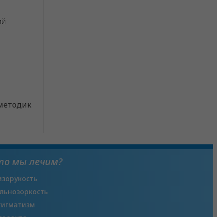
ий
 методик
то мы лечим?
изорукость
льнозоркость
тигматизм