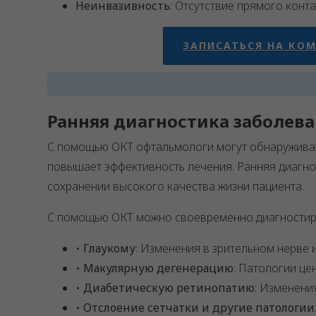
Неинвазивность
: Отсутствие прямого конт
ЗАПИСАТЬСЯ НА КО
Ранняя диагностика заболев
С помощью ОКТ офтальмологи могут обнаруживать
повышает эффективность лечения. Ранняя диагно
сохранении высокого качества жизни пациента.
С помощью ОКТ можно своевременно диагностир
•
Глаукому
: Изменения в зрительном нерве 
•
Макулярную дегенерацию
: Патологии це
•
Диабетическую ретинопатию
: Изменени
•
Отслоение сетчатки и другие патологии