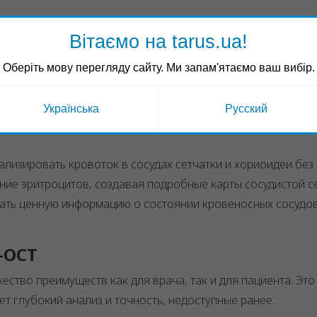
я в визуализации сосудистой сист
Вітаємо на tarus.ua!
стройство, объединяющее возможности классической ОКТ
Оберіть мову перегляду сайту. Ми запам'ятаємо ваш вибір.
ия контрастных веществ. Этот прибор открывает новые г
Українська
Русский
лизировать кровоток в сосудах сетчатки и хориоидеи без
ие эритроцитов, создавая подробные карты сосудистой се
ать ценную информацию о состоянии кровеносных сосудов
-OCT
ство преимуществ как для врача, так и для пациента. Это
 глубокий анализ и точность, недоступные ранее.