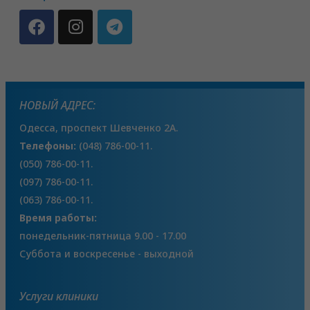
НОВЫЙ АДРЕС:
Одесса, проспект Шевченко 2А.
Телефоны:
(048) 786-00-11.
(050) 786-00-11.
(097) 786-00-11.
(063) 786-00-11.
Время работы:
понедельник-пятница 9.00 - 17.00
Суббота и воскресенье - выходной
Услуги клиники