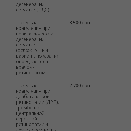
дегенерации
сетчатки (ПДС)
Лазерная
3 500 грн.
коагуляция при
периферической
дегенерации
сетчатки
(осложненный
вариант, показания
определяются
врачом-
ретинологом)
Лазерная
2 700 грн.
коагуляция при
диабетической
ретинопатии (ДРП),
тромбозах,
центральной
серозной
ретинопатии и
других сосудистых