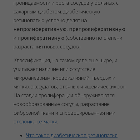
проницаемости и роста сосудов у больных с
сахарным диабетом. Диабетическую
ретинопатию условно делят на
непролиферативную
,
препролиферативную
и
пролиферативную
(собственно по степени
разрастания новых сосудов).
Классификация, на самом деле еще шире, и
учитывает наличие или отсутствие
микроаневризм, кровоизлияний, твердых и
мягких экссудатов, отечных и ишемических зон.
На стадии пролиферации обнаруживаются
новообразованные сосуды, разрастание
фиброзной ткани и спровоцированная ими
отслойка сетчатки
.
Что такое диабетическая ретинопатия