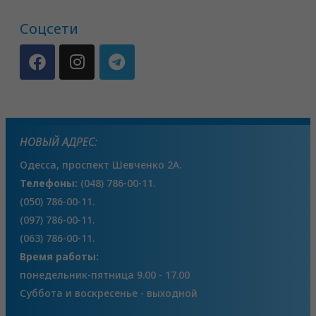
Соцсети
НОВЫЙ АДРЕС:
Одесса, проспект Шевченко 2А.
Телефоны:
(048) 786-00-11.
(050) 786-00-11.
(097) 786-00-11.
(063) 786-00-11.
Время работы:
понедельник-пятница 9.00 - 17.00
Суббота и воскресенье - выходной