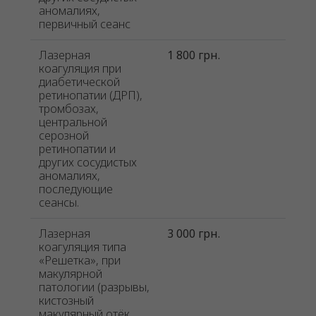
аномалиях,
первичный сеанс
Лазерная
1 800 грн.
коагуляция при
диабетической
ретинопатии (ДРП),
тромбозах,
центральной
серозной
ретинопатии и
других сосудистых
аномалиях,
последующие
сеансы.
Лазерная
3 000 грн.
коагуляция типа
«Решетка», при
макулярной
патологии (разрывы,
кистозный
макулярный отёк