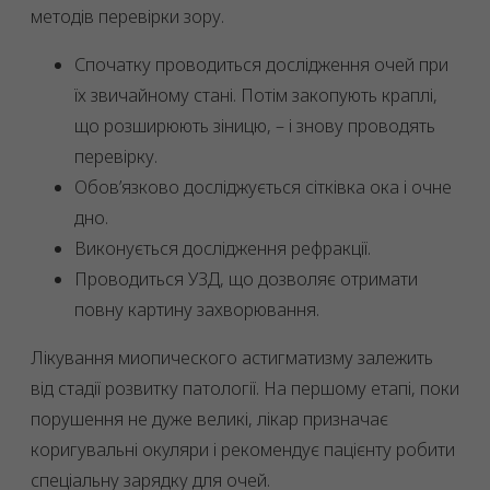
методів перевірки зору.
Спочатку проводиться дослідження очей при
їх звичайному стані. Потім закопують краплі,
що розширюють зіницю, – і знову проводять
перевірку.
Обов’язково досліджується сітківка ока і очне
дно.
Виконується дослідження рефракції.
Проводиться УЗД, що дозволяє отримати
повну картину захворювання.
Лікування миопического астигматизму залежить
від стадії розвитку патології. На першому етапі, поки
порушення не дуже великі, лікар призначає
коригувальні окуляри і рекомендує пацієнту робити
спеціальну зарядку для очей.