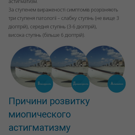
астигматизм.
За ступенем вираженості симптомів розрізняють
три ступеня патології – слабку ступінь (не вище 3
діоптрій), середня ступінь (3-6 діоптрій),
висока ступінь (більше 6 діоптрій).
Причини розвитку
миопического
астигматизму