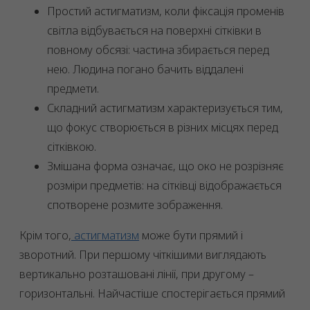
Простий астигматизм, коли фіксація променів
світла відбувається на поверхні сітківки в
повному обсязі: частина збирається перед
нею. Людина погано бачить віддалені
предмети.
Складний астигматизм характеризується тим,
що фокус створюється в різних місцях перед
сітківкою.
Змішана форма означає, що око не розрізняє
розміри предметів: на сітківці відображається
спотворене розмите зображення.
Крім того,
астигматизм
може бути прямий і
зворотний. При першому чіткішими виглядають
вертикально розташовані лінії, при другому –
горизонтальні. Найчастіше спостерігається прямий