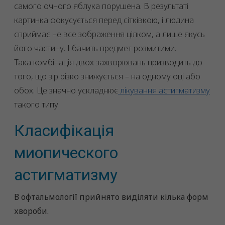
самого очного яблука порушена. В результаті
картинка фокусується перед сітківкою, і людина
сприймає не все зображення цілком, а лише якусь
його частину. І бачить предмет розмитими.
Така комбінація двох захворювань призводить до
того, що зір різко знижується – на одному оці або
обох. Це значно ускладнює
лікування астигматизму
такого типу.
Класифікація
миопического
астигматизму
В офтальмології прийнято виділяти кілька форм
хвороби.