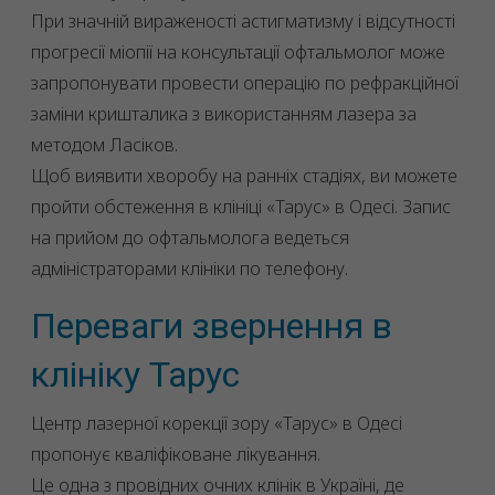
При значній вираженості астигматизму і відсутності
прогресії міопії на консультації офтальмолог може
запропонувати провести операцію по рефракційної
заміни кришталика з використанням лазера за
методом Ласіков.
Щоб виявити хворобу на ранніх стадіях, ви можете
пройти обстеження в клініці «Тарус» в Одесі. Запис
на прийом до офтальмолога ведеться
адміністраторами клініки по телефону.
Переваги звернення в
клініку Тарус
Центр лазерної корекції зору «Тарус» в Одесі
пропонує кваліфіковане лікування.
Це одна з провідних очних клінік в Україні, де