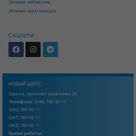
Лечение амблиопии
Лечение кератоконуса
Соцсети
НОВЫЙ АДРЕС:
Одесса, проспект Шевченко 2А.
Телефоны:
(048) 786-00-11.
(050) 786-00-11.
(097) 786-00-11.
(063) 786-00-11.
Время работы: