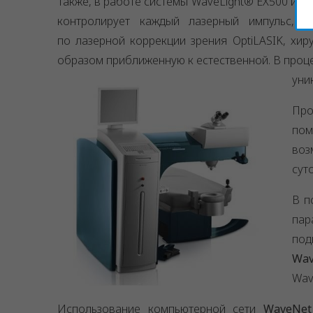
Также, в работе системы WaveLight® EX500 ис
контролирует каждый лазерный импульс, 
по лазерной коррекции зрения OptiLASIK, хи
образом приближенную к естественной. В проце
уни
Про
пом
воз
суто
В п
па
под
Wav
Wav
Использование компьютерной сети
WaveNet