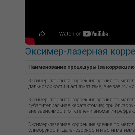
Эксимер-лазерная корр
Наименование процедуры (за коррекцию 
Эксимер-лазерная коррекция зрения по мето
дальнозоркости и астигматизме, вне зависим
Эксимер-лазерная коррекция зрения по мето
субэпителиальная кератэктомия) при близорук
вне зависимости от степени аномалии рефрак
Эксимер-лазерная коррекция зрения по мето
близорукости, дальнозоркости и астигматизм