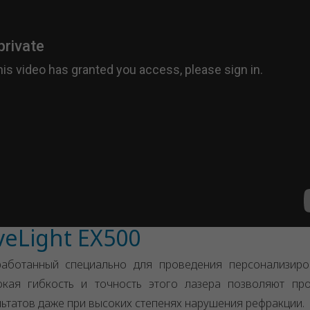
eLight EX500
работанный специально для проведения персонализиро
окая гибкость и точность этого лазера позволяют пр
ьтатов даже при высоких степенях нарушения рефракции.