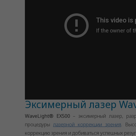
Эксимерный лазер Wav
WaveLight® EX500
– эксимерный лазер, раз
процедуры
лазерной коррекции зрения
. Выс
коррекцию зрения и добиваться успешных резул