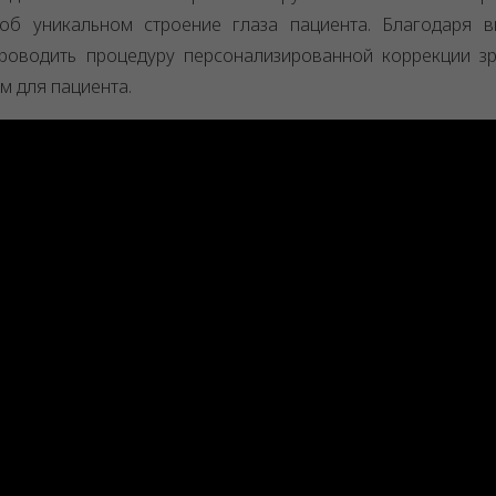
б уникальном строение глаза пациента. Благодаря в
роводить процедуру персонализированной коррекции з
 для пациента.