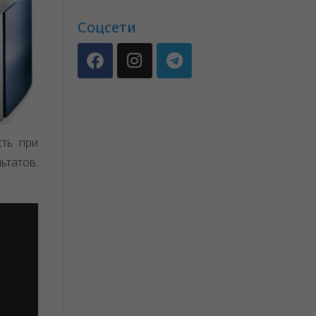
Соцсети
сть при
ьтатов.