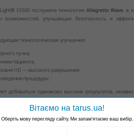
eLight® EX500 послужила технология
Allegretto Wave
, в 
 возможностей, улучшающих безопасность и эффекти
едующие технологические улучшения:
рного пучка;
нием пациента;
ровня HD — высокого разрешения;
оведения процедуры;
ет добиваться одинаково высоких результатов, незави
Вітаємо на tarus.ua!
 скорости работы лазерной системы. WaveLight® EX500 
Оберіть мову перегляду сайту. Ми запам'ятаємо ваш вибір.
 момент, эксимерных лазеров в мире.