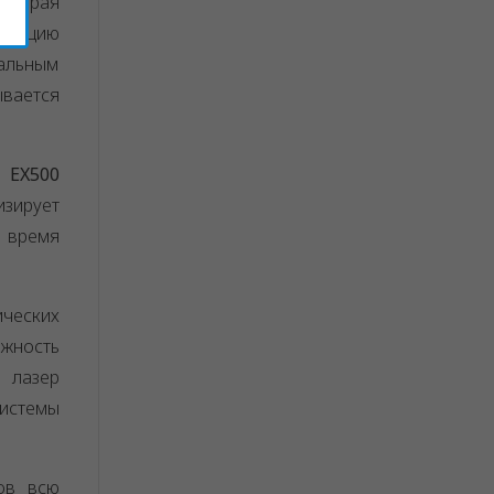
которая
ерацию
мальным
ывается
 EX500
зирует
е время
ических
жность
й лазер
истемы
ов всю