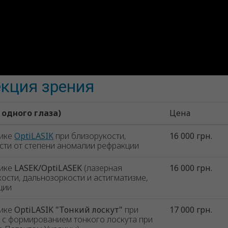
екция зрения
одного глаза)
Цена
дике
OptiLASIK
при близорукости,
16 000 грн.
ости от степени аномалии рефракции
дике
LASEK/OptiLASEK
(лазерная
16 000 грн.
ости, дальнозоркости и астигматизме,
ции
дике
OptiLASIK "Тонкий лоскут"
при
17 000 грн.
е с формированием тонкого лоскута при