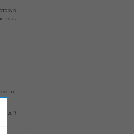
которую
вность
симо от
– самый