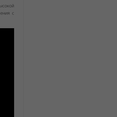
ысокой
рения с