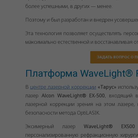
более успешными, в других — менее.
Поэтому и был разработан и внедрен усоверше
Эта технология позволяет осуществлять персо
максимально естественной и восстанавливая о
ЗАДАТЬ ВОПРОС О 
Платформа WaveLight® Re
В
центре лазерной коррекции
«Тарус»
использу
лазер
Alcon WaveLight® EX-500
, входящий 
лазерной коррекции зрения на этом лазере,
безопасности метода OptiLASIK.
Эксимерный лазер
WaveLight® EX500
персонализированную рефракционную хирурги