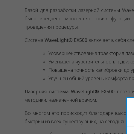
Базой для разработки лазерной системы Wav
было внедрено множество новых функций и
проведения процедуры.
Система
WaveLight® EX500
включает в себя сл
Усовершенствованна траектория лазе
Уменьшена чувствительность к движе
Повышена точность калибровки до у
Улучшен общий уровень комфорта пр
Лазерная система WaveLight® EX500
позволя
методики, назначенной врачом.
Во многом это происходит благодаря высокой
быстрый из всех существующих, на сегодняшний