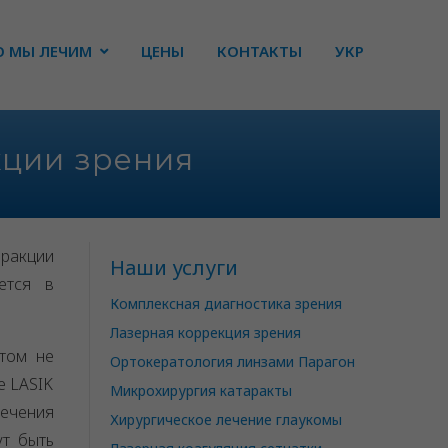
О МЫ ЛЕЧИМ
ЦЕНЫ
КОНТАКТЫ
УКР
кции зрения
фракции
Наши услуги
ется в
Комплексная диагностика зрения
Лазерная коррекция зрения
этом не
Ортокератология линзами Парагон
е LASIK
Микрохирургия катаракты
ечения
Хирургическое лечение глаукомы
ут быть