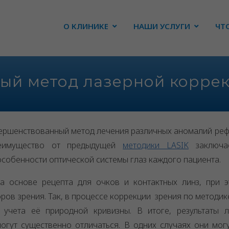
О КЛИНИКЕ
НАШИ УСЛУГИ
ЧТ
ный метод лазерной корре
ершенствованный метод лечения различных аномалий ре
реимущество от предыдущей
методики LASIK
заключа
собенности оптической системы глаз каждого пациента.
на основе рецепта для очков и контактных линз, при 
ов зрения. Так, в процессе коррекции зрения по методик
учета её природной кривизны. В итоге, результаты л
огут существенно отличаться. В одних случаях они мог