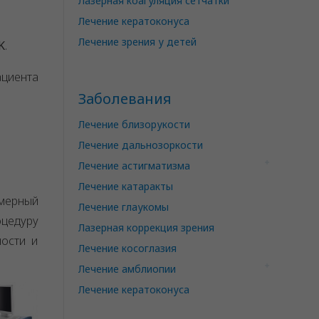
Лазерная коагуляция сетчатки
Лечение кератоконуса
Лечение зрения у детей
K
.
ациента
Заболевания
Лечение близорукости
Лечение дальнозоркости
Лечение астигматизма
Лечение катаракты
имерный
Лечение глаукомы
цедуру
Лазерная коррекция зрения
ности и
Лечение косоглазия
Лечение амблиопии
Лечение кератоконуса